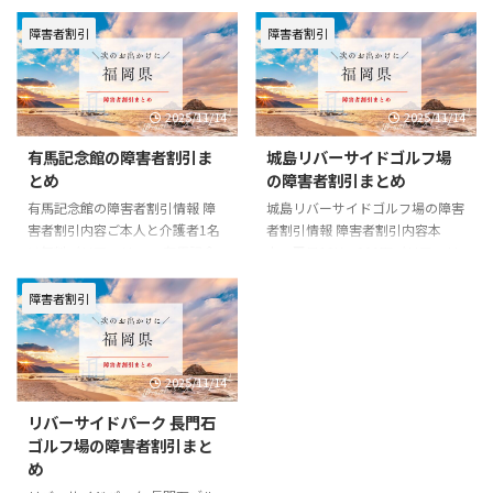
け流し温泉 笹の湯の基本情報 住
リアフリーー 楽市ぼうる210 久
所〒839-1215 福岡県久留米市田
留米店の基本情報 住所〒839-
障害者割引
障害者割引
主丸町竹野631-1電話番号0943-
0809 福岡県久留米市東合川2-2-1
73-0828一般料金■入浴料大人
電話番号0942-43-2763一般料金
500円小人(小学生) 300円公式
一般 550円大学生 500円小・中・
2025/11/14
2025/11/14
URLhttp://sasanoyu.jp/index.ph
高生 450円幼児・シルバー 400円
p?id=6
男女会員 400円学生会員 400円シ
有馬記念館の障害者割引ま
城島リバーサイドゴルフ場
ルバー会員 350円※貸靴 200
とめ
の障害者割引まとめ
円/350円公式
URLhttps://rakupa.jp/bowl210/
有馬記念館の障害者割引情報 障
城島リバーサイドゴルフ場の障害
害者割引内容ご本人と介護者1名
者割引情報 障害者割引内容本
は無料バリアフリーー 有馬記念
人：平日18H 300円バリアフリ
館の基本情報 住所〒830-0021 福
ーー 城島リバーサイドゴルフ場
岡県久留米市篠山町444番地電話
の基本情報 住所〒830-0203 福岡
障害者割引
番号0942-39-8485一般料金■入
県久留米市城島町浜293番地電話
館料一般 210円高校生以下 無料
番号0942-62-5250一般料金使用
公式
区分により異なる。詳しくは公式
2025/11/14
URLhttps://www.arimakinenkan.
サイトをご確認ください。公式
or.jp/
URLhttps://kurumekoen.org/jyoj
リバーサイドパーク 長門石
ima/jyojima_eigyo/
ゴルフ場の障害者割引まと
め