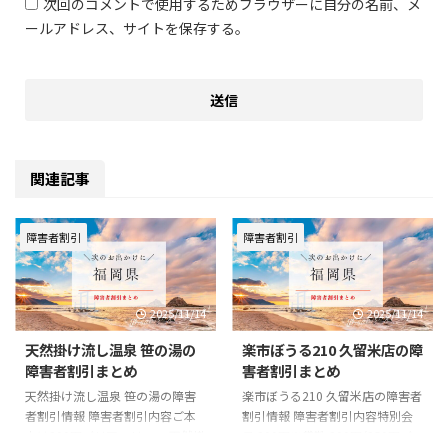
次回のコメントで使用するためブラウザーに自分の名前、メ
ールアドレス、サイトを保存する。
関連記事
障害者割引
障害者割引
2025/11/14
2025/11/14
天然掛け流し温泉 笹の湯の
楽市ぼうる210 久留米店の障
障害者割引まとめ
害者割引まとめ
天然掛け流し温泉 笹の湯の障害
楽市ぼうる210 久留米店の障害者
者割引情報 障害者割引内容ご本
割引情報 障害者割引内容特別会
人は300円バリアフリーー 天然掛
員 300円※貸靴 200円/350円バ