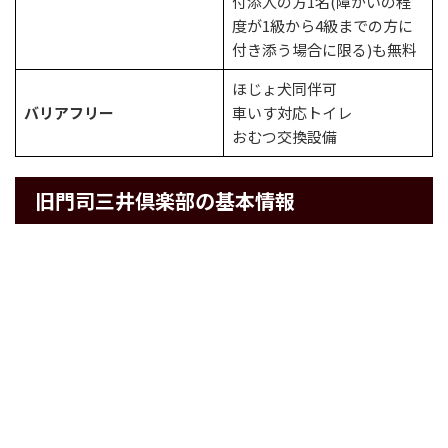
付添人の方1名(障がいの程
度が1級から4級までの方に
付き添う場合に限る)も無料
ほじょ犬同伴可
バリアフリー
車いす対応トイレ
おむつ交換設備
旧門司三井倶楽部の基本情報