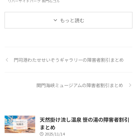
リバーサイドパーク 長門石ゴル
フ場の障害者割引情報 障害者割
引内容本人：平日18H 300円バ
リアフリーー リバーサイドパー
もっと読む
ク 長門石ゴルフ場の基本情報 住
所〒830-0027 福岡県久留米市長
門石1丁目15-15電話番号0942-
36-1045一般料金使用区分により
異なる。詳しくは公式サイトをご
確認ください。公式
門司港わたせせいぞうギャラリーの障害者割引まとめ
URLhttps://kurumekoen.org/nag
ato/nagato_eigyo/
関門海峡ミュージアムの障害者割引まとめ
天然掛け流し温泉 笹の湯の障害者割引
まとめ
2025/11/14