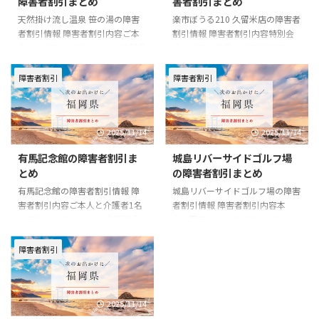
障害者割引まとめ
害者割引まとめ
天然掛け流し温泉 笹の湯の障害
楽市ぼうる210 久留米店の障害者
者割引情報 障害者割引内容ご本
割引情報 障害者割引内容特別会
人は300円バリアフリーー 天然掛
員 300円※貸靴 200円/350円バ
け流し温泉 笹の湯の基本情報 住
リアフリーー 楽市ぼうる210 久
所〒839-1215 福岡県久留米市田
留米店の基本情報 住所〒839-
障害者割引
障害者割引
主丸町竹野631-1電話番号0943-
0809 福岡県久留米市東合川2-2-1
73-0828一般料金■入浴料大人
電話番号0942-43-2763一般料金
500円小人(小学生) 300円公式
一般 550円大学生 500円小・中・
2025/11/14
2025/11/14
URLhttp://sasanoyu.jp/index.ph
高生 450円幼児・シルバー 400円
p?id=6
男女会員 400円学生会員 400円シ
有馬記念館の障害者割引ま
城島リバーサイドゴルフ場
ルバー会員 350円※貸靴 200
とめ
の障害者割引まとめ
円/350円公式
URLhttps://rakupa.jp/bowl210/
有馬記念館の障害者割引情報 障
城島リバーサイドゴルフ場の障害
害者割引内容ご本人と介護者1名
者割引情報 障害者割引内容本
は無料バリアフリーー 有馬記念
人：平日18H 300円バリアフリ
館の基本情報 住所〒830-0021 福
ーー 城島リバーサイドゴルフ場
岡県久留米市篠山町444番地電話
の基本情報 住所〒830-0203 福岡
障害者割引
番号0942-39-8485一般料金■入
県久留米市城島町浜293番地電話
館料一般 210円高校生以下 無料
番号0942-62-5250一般料金使用
公式
区分により異なる。詳しくは公式
2025/11/14
URLhttps://www.arimakinenkan.
サイトをご確認ください。公式
or.jp/
URLhttps://kurumekoen.org/jyoj