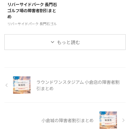
リバーサイドパーク 長門石
ima/jyojima_eigyo/
ゴルフ場の障害者割引まと
め
リバーサイドパーク 長門石ゴル
フ場の障害者割引情報 障害者割
引内容本人：平日18H 300円バ
リアフリーー リバーサイドパー
もっと読む
ク 長門石ゴルフ場の基本情報 住
所〒830-0027 福岡県久留米市長
門石1丁目15-15電話番号0942-
36-1045一般料金使用区分により
異なる。詳しくは公式サイトをご
確認ください。公式
ラウンドワンスタジアム 小倉店の障害者割
URLhttps://kurumekoen.org/nag
ato/nagato_eigyo/
引まとめ
小倉城の障害者割引まとめ