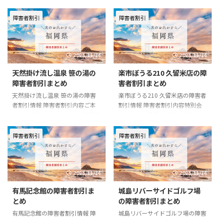
障害者割引
障害者割引
2025/11/14
2025/11/14
天然掛け流し温泉 笹の湯の
楽市ぼうる210 久留米店の障
障害者割引まとめ
害者割引まとめ
天然掛け流し温泉 笹の湯の障害
楽市ぼうる210 久留米店の障害者
者割引情報 障害者割引内容ご本
割引情報 障害者割引内容特別会
人は300円バリアフリーー 天然掛
員 300円※貸靴 200円/350円バ
け流し温泉 笹の湯の基本情報 住
リアフリーー 楽市ぼうる210 久
所〒839-1215 福岡県久留米市田
留米店の基本情報 住所〒839-
障害者割引
障害者割引
主丸町竹野631-1電話番号0943-
0809 福岡県久留米市東合川2-2-1
73-0828一般料金■入浴料大人
電話番号0942-43-2763一般料金
500円小人(小学生) 300円公式
一般 550円大学生 500円小・中・
2025/11/14
2025/11/14
URLhttp://sasanoyu.jp/index.ph
高生 450円幼児・シルバー 400円
p?id=6
男女会員 400円学生会員 400円シ
有馬記念館の障害者割引ま
城島リバーサイドゴルフ場
ルバー会員 350円※貸靴 200
とめ
の障害者割引まとめ
円/350円公式
URLhttps://rakupa.jp/bowl210/
有馬記念館の障害者割引情報 障
城島リバーサイドゴルフ場の障害