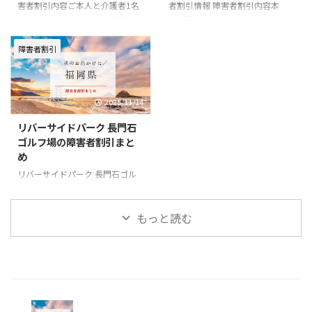
害者割引内容ご本人と介護者1名
者割引情報 障害者割引内容本
は無料バリアフリーー 有馬記念
人：平日18H 300円バリアフリ
館の基本情報 住所〒830-0021 福
ーー 城島リバーサイドゴルフ場
岡県久留米市篠山町444番地電話
の基本情報 住所〒830-0203 福岡
障害者割引
番号0942-39-8485一般料金■入
県久留米市城島町浜293番地電話
館料一般 210円高校生以下 無料
番号0942-62-5250一般料金使用
公式
区分により異なる。詳しくは公式
2025/11/14
URLhttps://www.arimakinenkan.
サイトをご確認ください。公式
or.jp/
URLhttps://kurumekoen.org/jyoj
リバーサイドパーク 長門石
ima/jyojima_eigyo/
ゴルフ場の障害者割引まと
め
リバーサイドパーク 長門石ゴル
フ場の障害者割引情報 障害者割
引内容本人：平日18H 300円バ
リアフリーー リバーサイドパー
もっと読む
ク 長門石ゴルフ場の基本情報 住
所〒830-0027 福岡県久留米市長
門石1丁目15-15電話番号0942-
36-1045一般料金使用区分により
異なる。詳しくは公式サイトをご
確認ください。公式