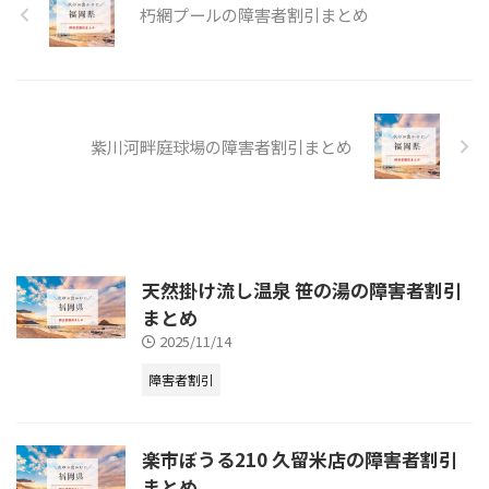
URLhttps://kurumekoen.org/nag
朽網プールの障害者割引まとめ
ato/nagato_eigyo/
紫川河畔庭球場の障害者割引まとめ
天然掛け流し温泉 笹の湯の障害者割引
まとめ
2025/11/14
障害者割引
楽市ぼうる210 久留米店の障害者割引
まとめ