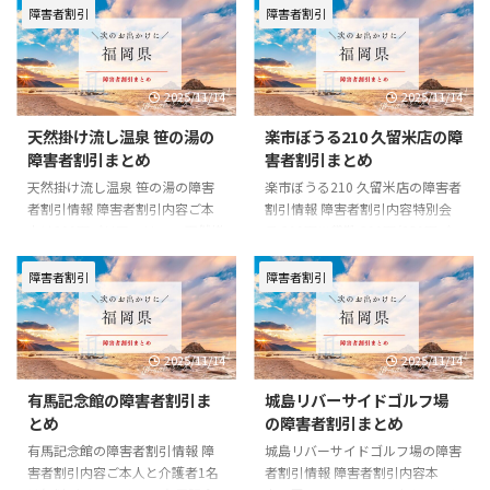
障害者割引
障害者割引
2025/11/14
2025/11/14
天然掛け流し温泉 笹の湯の
楽市ぼうる210 久留米店の障
障害者割引まとめ
害者割引まとめ
天然掛け流し温泉 笹の湯の障害
楽市ぼうる210 久留米店の障害者
者割引情報 障害者割引内容ご本
割引情報 障害者割引内容特別会
人は300円バリアフリーー 天然掛
員 300円※貸靴 200円/350円バ
け流し温泉 笹の湯の基本情報 住
リアフリーー 楽市ぼうる210 久
所〒839-1215 福岡県久留米市田
留米店の基本情報 住所〒839-
障害者割引
障害者割引
主丸町竹野631-1電話番号0943-
0809 福岡県久留米市東合川2-2-1
73-0828一般料金■入浴料大人
電話番号0942-43-2763一般料金
500円小人(小学生) 300円公式
一般 550円大学生 500円小・中・
2025/11/14
2025/11/14
URLhttp://sasanoyu.jp/index.ph
高生 450円幼児・シルバー 400円
p?id=6
男女会員 400円学生会員 400円シ
有馬記念館の障害者割引ま
城島リバーサイドゴルフ場
ルバー会員 350円※貸靴 200
とめ
の障害者割引まとめ
円/350円公式
URLhttps://rakupa.jp/bowl210/
有馬記念館の障害者割引情報 障
城島リバーサイドゴルフ場の障害
害者割引内容ご本人と介護者1名
者割引情報 障害者割引内容本