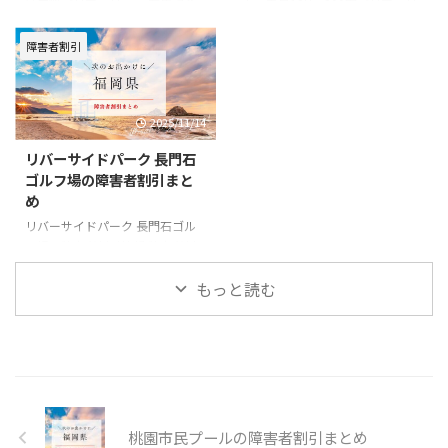
は無料バリアフリーー 有馬記念
人：平日18H 300円バリアフリ
館の基本情報 住所〒830-0021 福
ーー 城島リバーサイドゴルフ場
岡県久留米市篠山町444番地電話
の基本情報 住所〒830-0203 福岡
障害者割引
番号0942-39-8485一般料金■入
県久留米市城島町浜293番地電話
館料一般 210円高校生以下 無料
番号0942-62-5250一般料金使用
公式
区分により異なる。詳しくは公式
2025/11/14
URLhttps://www.arimakinenkan.
サイトをご確認ください。公式
or.jp/
URLhttps://kurumekoen.org/jyoj
リバーサイドパーク 長門石
ima/jyojima_eigyo/
ゴルフ場の障害者割引まと
め
リバーサイドパーク 長門石ゴル
フ場の障害者割引情報 障害者割
引内容本人：平日18H 300円バ
リアフリーー リバーサイドパー
もっと読む
ク 長門石ゴルフ場の基本情報 住
所〒830-0027 福岡県久留米市長
門石1丁目15-15電話番号0942-
36-1045一般料金使用区分により
異なる。詳しくは公式サイトをご
確認ください。公式
URLhttps://kurumekoen.org/nag
桃園市民プールの障害者割引まとめ
ato/nagato_eigyo/