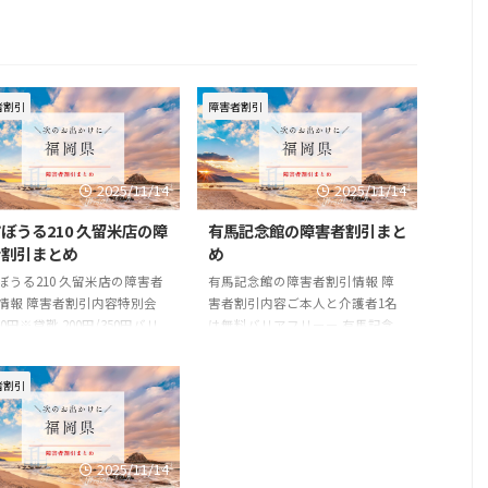
者割引
障害者割引
2025/11/14
2025/11/14
ぼうる210 久留米店の障
有馬記念館の障害者割引まと
者割引まとめ
め
ぼうる210 久留米店の障害者
有馬記念館の障害者割引情報 障
情報 障害者割引内容特別会
害者割引内容ご本人と介護者1名
00円※貸靴 200円/350円バリ
は無料バリアフリーー 有馬記念
リーー 楽市ぼうる210 久留米
館の基本情報 住所〒830-0021 福
本情報 住所〒839-0809 福
岡県久留米市篠山町444番地電話
者割引
久留米市東合川2-2-1電話番号
番号0942-39-8485一般料金■入館
2-43-2763一般料金一般 550円
料一般 210円高校生以下 無料公式
生 500円小・中・高生 450円
URLhttps://www.arimakinenkan.
・シルバー 400円男女会員
or.jp/
2025/11/14
0円学生会員 400円シルバー会