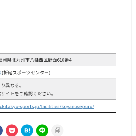
62 福岡県北九州市八幡西区野面610番4
2
(折尾スポーツセンター)
より異なる。
式サイトをご確認ください。
.kitakyu-sports.jp/facilities/koyanosepuru/