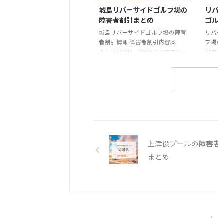
員 3
城島リバーサイドゴルフ場の
リバ
URLh
障害者割引まとめ
ゴ
城島リバーサイドゴルフ場の障害
リバ
者割引情報 障害者割引内容本
フ場
人：平日18H 300円バリアフリー
引内
ー 城島リバーサイドゴルフ場の
アフ
基本情報 住所〒830-0203 福岡県
長門
久留米市城島町浜293番地電話番
〒8
号0942-62-5250一般料金使用区分
1丁目
により異なる。詳しくは公式サイ
一般
トをご確認ください。公式
詳し
URLhttps://kurumekoen.org/jyoji
さい
ma/jyojima_eigyo/
URLh
ato/
上津役プールの障害
まとめ