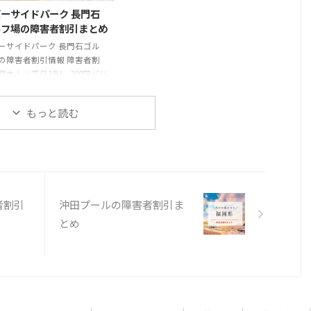
50円※貸靴 200円/350円公式
ーサイドパーク 長門石
ttps://rakupa.jp/bowl210/
ルフ場の障害者割引まとめ
ーサイドパーク 長門石ゴル
の障害者割引情報 障害者割
容本人：平日18H 300円バリ
リーー リバーサイドパーク
石ゴルフ場の基本情報 住所
もっと読む
30-0027 福岡県久留米市長門石
15-15電話番号0942-36-1045
料金使用区分により異なる。
くは公式サイトをご確認くだ
。公式
ttps://kurumekoen.org/nag
nagato_eigyo/
者割引
沖田プールの障害者割引ま
とめ