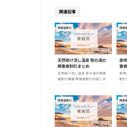
関連記事
障害者割引
障害
2025/11/14
天然掛け流し温泉 笹の湯の
楽市
障害者割引まとめ
害
天然掛け流し温泉 笹の湯の障害
楽市
者割引情報 障害者割引内容ご本
割引
人は300円バリアフリーー 天然掛
員 3
け流し温泉 笹の湯の基本情報 住
アフ
所〒839-1215 福岡県久留米市田主
店の基
障害者割引
障害
丸町竹野631-1電話番号0943-73-
岡県
0828一般料金■入浴料大人 500円
094
小人(小学生) 300円公式
大学
URLhttp://sasanoyu.jp/index.php
幼児
2025/11/14
?id=6
40